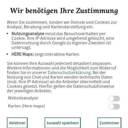
Die Neue Apotheke
Wir benötigen Ihre Zustimmung
Wenn Sie zustimmen, binden wir Dienste und Cookies zur
Analyse, Beratung und Kartendarstellung ein.
Willkommen in Ihrer Apotheke
Nutzungsanalyse
misst das Besuchsverhalten per
Cookie. Ihre IP-Adresse wird umgehend gelöscht, eine
Datennutzung durch Google zu eigenen Zwecken ist
untersagt.
HERE Maps:
zeigt interaktive Karten.
Ihre Gesundheitsberatung vor Ort
Sie können Ihre Auswahl jederzeit detailliert anpassen.
Weitere Informationen und die Möglichkeit zum Widerruf
finden Sie in unserer
Datenschutzerklärung
. Bei der
Nutzung von Chat und Karten werden technische Daten
(insb. Ihre IP-Adresse) an die Anbieter übermittelt und
Cookies gesetzt. Hierfür gelten die Datenschutzhinweise
der jeweiligen Anbieter.
Adresse
Websiteanalyse
Karten (Here maps)
Marktplatz 5
55606 Kirn
Ablehnen
Auswahl speichern
Zustimmen